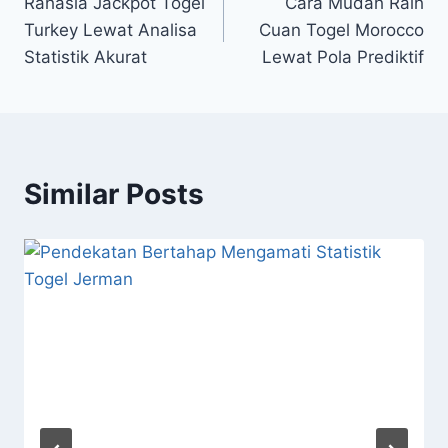
Rahasia Jackpot Togel
Cara Mudah Raih
navigation
Turkey Lewat Analisa
Cuan Togel Morocco
Statistik Akurat
Lewat Pola Prediktif
Similar Posts