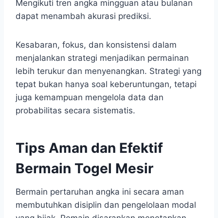
Mengikuti tren angka mingguan atau bulanan
dapat menambah akurasi prediksi.
Kesabaran, fokus, dan konsistensi dalam
menjalankan strategi menjadikan permainan
lebih terukur dan menyenangkan. Strategi yang
tepat bukan hanya soal keberuntungan, tetapi
juga kemampuan mengelola data dan
probabilitas secara sistematis.
Tips Aman dan Efektif
Bermain Togel Mesir
Bermain pertaruhan angka ini secara aman
membutuhkan disiplin dan pengelolaan modal
yang bijak. Pemain disarankan menetapkan