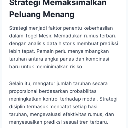
Strategi Memaksimalkan
Peluang Menang
Strategi menjadi faktor penentu keberhasilan
dalam Togel Mesir. Memadukan rumus terbaru
dengan analisis data historis membuat prediksi
lebih tepat. Pemain perlu menyeimbangkan
taruhan antara angka panas dan kombinasi
baru untuk meminimalkan risiko.
Selain itu, mengatur jumlah taruhan secara
proporsional berdasarkan probabilitas
meningkatkan kontrol terhadap modal. Strategi
disiplin termasuk mencatat setiap hasil
taruhan, mengevaluasi efektivitas rumus, dan
menyesuaikan prediksi sesuai tren terbaru.