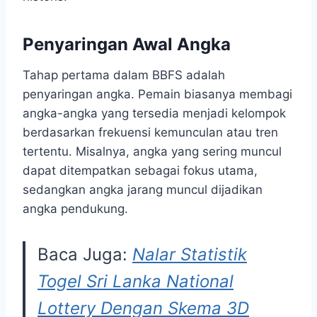
Penyaringan Awal Angka
Tahap pertama dalam BBFS adalah
penyaringan angka. Pemain biasanya membagi
angka-angka yang tersedia menjadi kelompok
berdasarkan frekuensi kemunculan atau tren
tertentu. Misalnya, angka yang sering muncul
dapat ditempatkan sebagai fokus utama,
sedangkan angka jarang muncul dijadikan
angka pendukung.
Baca Juga:
Nalar Statistik
Togel Sri Lanka National
Lottery Dengan Skema 3D