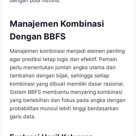
dengan pola historis.
Manajemen Kombinasi
Dengan BBFS
Manajemen kombinasi menjadi elemen penting
agar prediksi tetap logis dan efektif. Pemain
perlu menentukan jumlah angka utama dan
tambahan dengan bijak, sehingga setiap
kombinasi yang dibuat memiliki dasar rasional.
Sistem BBFS membantu menyaring kombinasi
yang berlebihan dan fokus pada angka dengan
probabilitas muncul lebih tinggi berdasarkan
garis data.