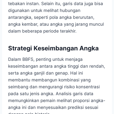
tebakan instan. Selain itu, garis data juga bisa
digunakan untuk melihat hubungan
antarangka, seperti pola angka berurutan,
angka kembar, atau angka yang jarang muncul
dalam beberapa periode terakhir.
Strategi Keseimbangan Angka
Dalam BBFS, penting untuk menjaga
keseimbangan antara angka tinggi dan rendah,
serta angka ganjil dan genap. Hal ini
membantu membangun kombinasi yang
seimbang dan mengurangi risiko konsentrasi
pada satu jenis angka. Analisis garis data
memungkinkan pemain melihat proporsi angka-
angka ini dan menyesuaikan prediksi sesuai