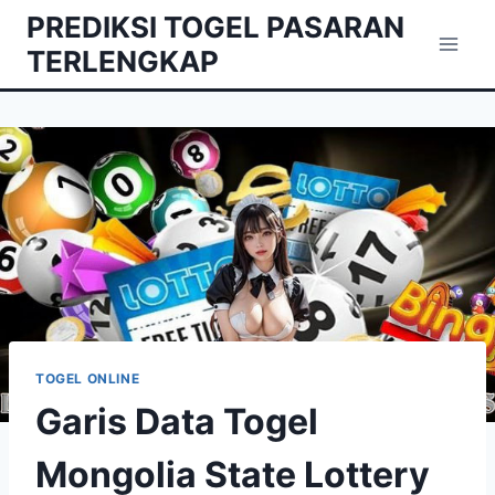
Skip
PREDIKSI TOGEL PASARAN
to
TERLENGKAP
content
TOGEL ONLINE
Garis Data Togel
Mongolia State Lottery