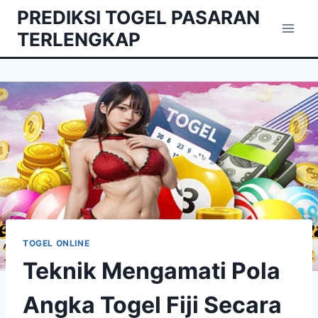
Skip
PREDIKSI TOGEL PASARAN
to
TERLENGKAP
content
TOGEL ONLINE
Teknik Mengamati Pola
Angka Togel Fiji Secara