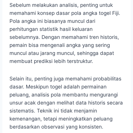
Sebelum melakukan analisis, penting untuk
memahami konsep dasar pola angka togel Fiji.
Pola angka ini biasanya muncul dari
perhitungan statistik hasil keluaran
sebelumnya. Dengan memahami tren historis,
pemain bisa mengenali angka yang sering
muncul atau jarang muncul, sehingga dapat
membuat prediksi lebih terstruktur.
Selain itu, penting juga memahami probabilitas
dasar. Meskipun togel adalah permainan
peluang, analisis pola membantu mengurangi
unsur acak dengan melihat data historis secara
sistematis. Teknik ini tidak menjamin
kemenangan, tetapi meningkatkan peluang
berdasarkan observasi yang konsisten.