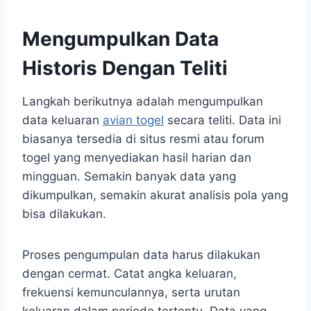
Mengumpulkan Data
Historis Dengan Teliti
Langkah berikutnya adalah mengumpulkan
data keluaran
avian togel
secara teliti. Data ini
biasanya tersedia di situs resmi atau forum
togel yang menyediakan hasil harian dan
mingguan. Semakin banyak data yang
dikumpulkan, semakin akurat analisis pola yang
bisa dilakukan.
Proses pengumpulan data harus dilakukan
dengan cermat. Catat angka keluaran,
frekuensi kemunculannya, serta urutan
keluaran dalam periode tertentu. Data yang