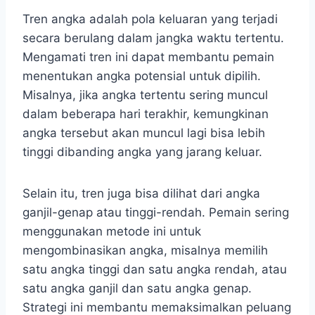
Tren angka adalah pola keluaran yang terjadi
secara berulang dalam jangka waktu tertentu.
Mengamati tren ini dapat membantu pemain
menentukan angka potensial untuk dipilih.
Misalnya, jika angka tertentu sering muncul
dalam beberapa hari terakhir, kemungkinan
angka tersebut akan muncul lagi bisa lebih
tinggi dibanding angka yang jarang keluar.
Selain itu, tren juga bisa dilihat dari angka
ganjil-genap atau tinggi-rendah. Pemain sering
menggunakan metode ini untuk
mengombinasikan angka, misalnya memilih
satu angka tinggi dan satu angka rendah, atau
satu angka ganjil dan satu angka genap.
Strategi ini membantu memaksimalkan peluang