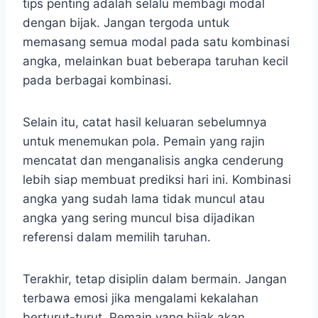
tips penting adalah selalu membagi modal
dengan bijak. Jangan tergoda untuk
memasang semua modal pada satu kombinasi
angka, melainkan buat beberapa taruhan kecil
pada berbagai kombinasi.
Selain itu, catat hasil keluaran sebelumnya
untuk menemukan pola. Pemain yang rajin
mencatat dan menganalisis angka cenderung
lebih siap membuat prediksi hari ini. Kombinasi
angka yang sudah lama tidak muncul atau
angka yang sering muncul bisa dijadikan
referensi dalam memilih taruhan.
Terakhir, tetap disiplin dalam bermain. Jangan
terbawa emosi jika mengalami kekalahan
berturut-turut. Pemain yang bijak akan