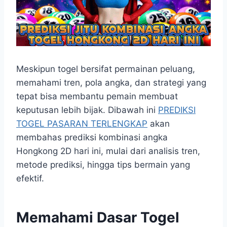
Meskipun togel bersifat permainan peluang,
memahami tren, pola angka, dan strategi yang
tepat bisa membantu pemain membuat
keputusan lebih bijak. Dibawah ini
PREDIKSI
TOGEL PASARAN TERLENGKAP
akan
membahas prediksi kombinasi angka
Hongkong 2D hari ini, mulai dari analisis tren,
metode prediksi, hingga tips bermain yang
efektif.
Memahami Dasar Togel