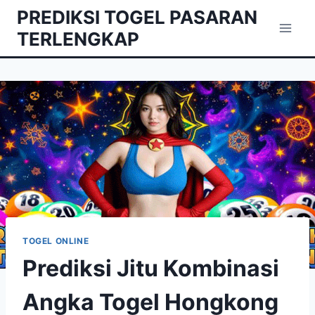
Skip
PREDIKSI TOGEL PASARAN
to
TERLENGKAP
content
TOGEL ONLINE
Prediksi Jitu Kombinasi
Angka Togel Hongkong