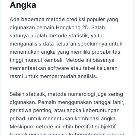
Angka
Ada beberapa metode prediksi populer yang
digunakan pemain Hongkong 2D. Salah
satunya adalah metode statistik, yaitu
menganalisis data keluaran sebelumnya untuk
menemukan angka yang memiliki probabilitas
tinggi muncul kembali. Metode ini biasanya
memanfaatkan software atau tabel keluaran
resmi untuk mempermudah analisis.
Selain statistik, metode numerologi juga sering
digunakan. Pemain menggunakan tanggal lahir,
peristiwa penting, atau angka keberuntungan
pribadi untuk menentukan kombinasi angka.
Meskipun metode ini lebih bersifat subjektif,
banyak pemain percaya keberuntungan pribadi