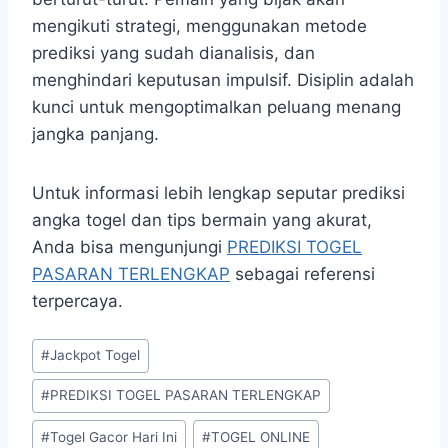
mengikuti strategi, menggunakan metode
prediksi yang sudah dianalisis, dan
menghindari keputusan impulsif. Disiplin adalah
kunci untuk mengoptimalkan peluang menang
jangka panjang.
Untuk informasi lebih lengkap seputar prediksi
angka togel dan tips bermain yang akurat,
Anda bisa mengunjungi
PREDIKSI TOGEL
PASARAN TERLENGKAP
sebagai referensi
terpercaya.
Post
#
Jackpot Togel
Tags:
#
PREDIKSI TOGEL PASARAN TERLENGKAP
#
Togel Gacor Hari Ini
#
TOGEL ONLINE