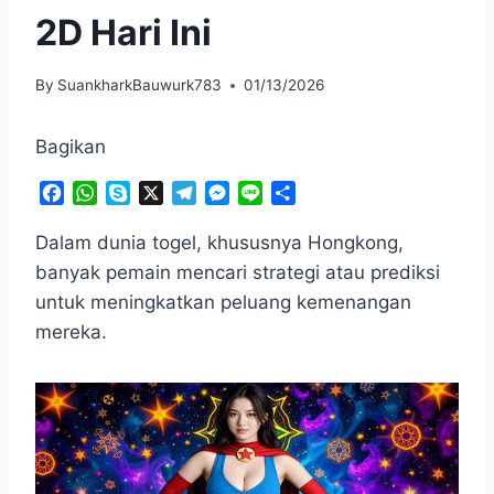
2D Hari Ini
By
SuankharkBauwurk783
01/13/2026
Bagikan
F
W
S
X
T
M
L
S
a
h
k
e
e
i
h
c
a
y
l
s
n
a
Dalam dunia togel, khususnya Hongkong,
e
t
p
e
s
e
r
banyak pemain mencari strategi atau prediksi
b
s
e
g
e
e
untuk meningkatkan peluang kemenangan
o
A
r
n
mereka.
o
p
a
g
k
p
m
e
r