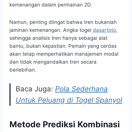
kemenangan dalam permainan 2D.
Namun, penting diingat bahwa tren bukanlah
jaminan kemenangan. Angka togel
dasartoto
,
sehingga analisis tren hanya sebagai alat
bantu, bukan kepastian. Pemain yang cerdas
akan tetap memperhatikan manajemen modal
dan tidak mengandalkan tren secara
berlebihan.
Baca Juga:
Pola Sederhana
Untuk Peluang di Togel Spanyol
Metode Prediksi Kombinasi