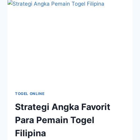
BERMAIN
TOGEL
TEXAS
TOGEL ONLINE
Strategi Angka Favorit
Para Pemain Togel
Filipina