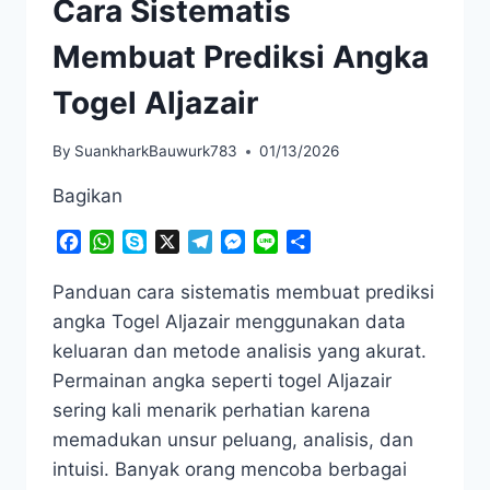
Cara Sistematis
Membuat Prediksi Angka
Togel Aljazair
By
SuankharkBauwurk783
01/13/2026
Bagikan
Facebook
WhatsApp
Skype
X
Telegram
Messenger
Line
Share
Panduan cara sistematis membuat prediksi
angka Togel Aljazair menggunakan data
keluaran dan metode analisis yang akurat.
Permainan angka seperti togel Aljazair
sering kali menarik perhatian karena
memadukan unsur peluang, analisis, dan
intuisi. Banyak orang mencoba berbagai