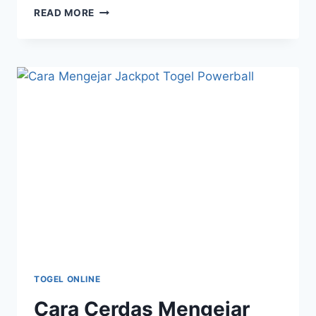
STRATEGI
READ MORE
ANGKA
FAVORIT
PARA
PEMAIN
TOGEL
FILIPINA
TOGEL ONLINE
Cara Cerdas Mengejar