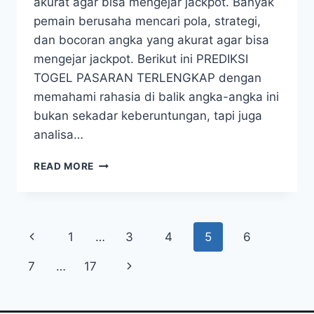
akurat agar bisa mengejar jackpot. Banyak
pemain berusaha mencari pola, strategi,
dan bocoran angka yang akurat agar bisa
mengejar jackpot. Berikut ini PREDIKSI
TOGEL PASARAN TERLENGKAP dengan
memahami rahasia di balik angka-angka ini
bukan sekadar keberuntungan, tapi juga
analisa…
RAHASIA
READ MORE
TOGEL
TASMANIA
06
BOCORAN
Page
Previous
1
…
3
4
5
6
JACKPOT
AKURAT
navigation
Page
Next
7
…
17
Page