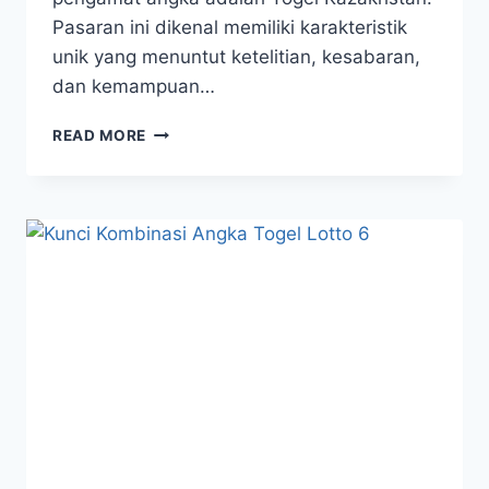
Pasaran ini dikenal memiliki karakteristik
unik yang menuntut ketelitian, kesabaran,
dan kemampuan…
RAHASIA
READ MORE
MEMBACA
TREN
ANGKA
DI
TOGEL
KAZAKHSTAN