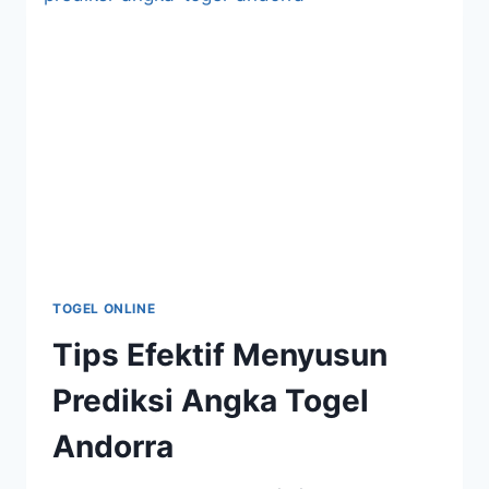
TOGEL
FIJI
TOGEL ONLINE
Tips Efektif Menyusun
Prediksi Angka Togel
Andorra