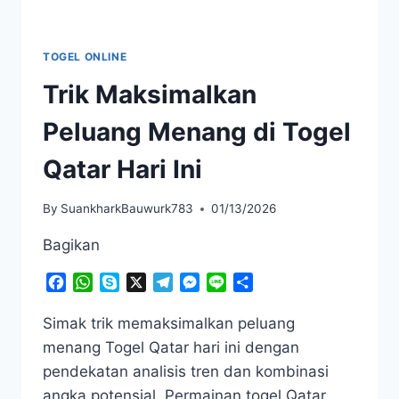
TOGEL ONLINE
Trik Maksimalkan
Peluang Menang di Togel
Qatar Hari Ini
By
SuankharkBauwurk783
01/13/2026
Bagikan
Facebook
WhatsApp
Skype
X
Telegram
Messenger
Line
Share
Simak trik memaksimalkan peluang
menang Togel Qatar hari ini dengan
pendekatan analisis tren dan kombinasi
angka potensial. Permainan togel Qatar