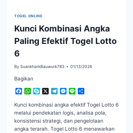
TOGEL ONLINE
Kunci Kombinasi Angka
Paling Efektif Togel Lotto
6
By
SuankharkBauwurk783
01/13/2026
Bagikan
Facebook
WhatsApp
Skype
X
Telegram
Messenger
Line
Share
Kunci kombinasi angka efektif Togel Lotto 6
melalui pendekatan logis, analisa pola,
konsistensi strategi, dan pengelolaan
angka terarah. Togel Lotto 6 menawarkan