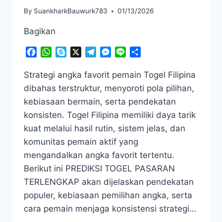
By
SuankharkBauwurk783
01/13/2026
Bagikan
Facebook
WhatsApp
Skype
X
Telegram
Messenger
Line
Share
Strategi angka favorit pemain Togel Filipina
dibahas terstruktur, menyoroti pola pilihan,
kebiasaan bermain, serta pendekatan
konsisten. Togel Filipina memiliki daya tarik
kuat melalui hasil rutin, sistem jelas, dan
komunitas pemain aktif yang
mengandalkan angka favorit tertentu.
Berikut ini PREDIKSI TOGEL PASARAN
TERLENGKAP akan dijelaskan pendekatan
populer, kebiasaan pemilihan angka, serta
cara pemain menjaga konsistensi strategi…