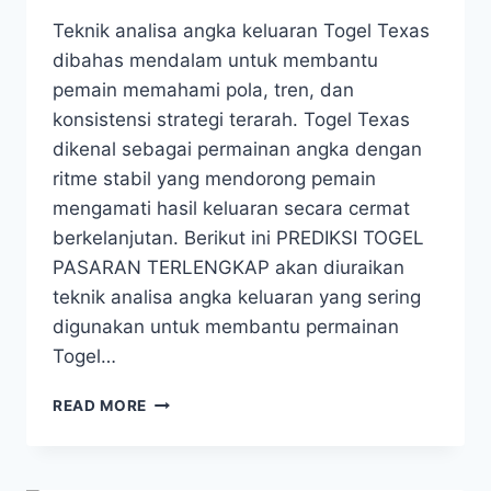
Teknik analisa angka keluaran Togel Texas
dibahas mendalam untuk membantu
pemain memahami pola, tren, dan
konsistensi strategi terarah. Togel Texas
dikenal sebagai permainan angka dengan
ritme stabil yang mendorong pemain
mengamati hasil keluaran secara cermat
berkelanjutan. Berikut ini PREDIKSI TOGEL
PASARAN TERLENGKAP akan diuraikan
teknik analisa angka keluaran yang sering
digunakan untuk membantu permainan
Togel…
TEKNIK
READ MORE
ANALISA
ANGKA
KELUARAN