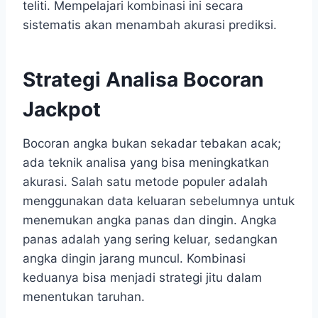
teliti. Mempelajari kombinasi ini secara
sistematis akan menambah akurasi prediksi.
Strategi Analisa Bocoran
Jackpot
Bocoran angka bukan sekadar tebakan acak;
ada teknik analisa yang bisa meningkatkan
akurasi. Salah satu metode populer adalah
menggunakan data keluaran sebelumnya untuk
menemukan angka panas dan dingin. Angka
panas adalah yang sering keluar, sedangkan
angka dingin jarang muncul. Kombinasi
keduanya bisa menjadi strategi jitu dalam
menentukan taruhan.