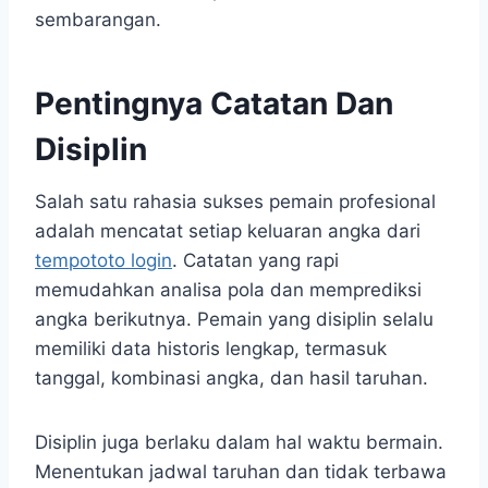
sembarangan.
Pentingnya Catatan Dan
Disiplin
Salah satu rahasia sukses pemain profesional
adalah mencatat setiap keluaran angka dari
tempototo login
. Catatan yang rapi
memudahkan analisa pola dan memprediksi
angka berikutnya. Pemain yang disiplin selalu
memiliki data historis lengkap, termasuk
tanggal, kombinasi angka, dan hasil taruhan.
Disiplin juga berlaku dalam hal waktu bermain.
Menentukan jadwal taruhan dan tidak terbawa