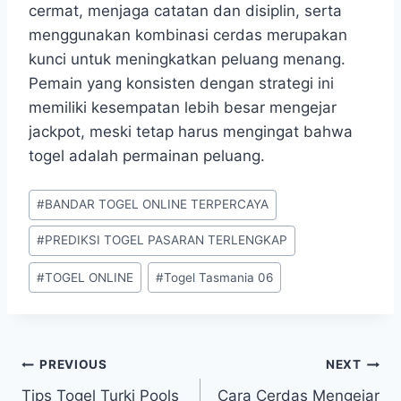
cermat, menjaga catatan dan disiplin, serta
menggunakan kombinasi cerdas merupakan
kunci untuk meningkatkan peluang menang.
Pemain yang konsisten dengan strategi ini
memiliki kesempatan lebih besar mengejar
jackpot, meski tetap harus mengingat bahwa
togel adalah permainan peluang.
Post
#
BANDAR TOGEL ONLINE TERPERCAYA
Tags:
#
PREDIKSI TOGEL PASARAN TERLENGKAP
#
TOGEL ONLINE
#
Togel Tasmania 06
Post
PREVIOUS
NEXT
Tips Togel Turki Pools
Cara Cerdas Mengejar