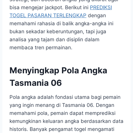
bisa mengejar jackpot. Berikut ini
PREDIKSI
TOGEL PASARAN TERLENGKAP
dengan
memahami rahasia di balik angka-angka ini
bukan sekadar keberuntungan, tapi juga
analisa yang tajam dan disiplin dalam
membaca tren permainan.
Menyingkap Pola Angka
Tasmania 06
Pola angka adalah fondasi utama bagi pemain
yang ingin menang di Tasmania 06. Dengan
memahami pola, pemain dapat memprediksi
kemungkinan keluaran angka berdasarkan data
historis. Banyak pengamat togel mengamati