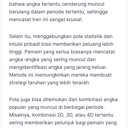
bahwa angka tertentu cenderung muncul
berulang dalam periode tertentu, sehingga
mencatat tren ini sangat krusial.
Selain itu, menggabungkan pola statistik dan
intuisi pribadi bisa memberikan peluang lebih
tinggi. Pemain yang serius biasanya mencatat
angka-angka yang sering muncul dan
mengidentifikasi angka yang jarang keluar.
Metode ini memungkinkan mereka membuat
strategi taruhan yang lebih terarah.
Pola juga bisa ditemukan dari kombinasi angka
populer yang muncul di berbagai periode.
Misalnya, kombinasi 2D, 3D, atau 4D tertentu
sering memberikan petunjuk bagi pemain yang