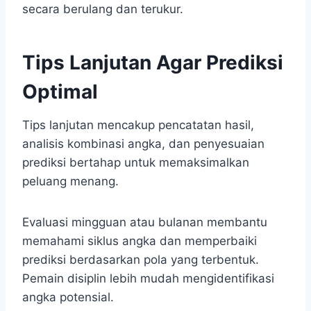
secara berulang dan terukur.
Tips Lanjutan Agar Prediksi
Optimal
Tips lanjutan mencakup pencatatan hasil,
analisis kombinasi angka, dan penyesuaian
prediksi bertahap untuk memaksimalkan
peluang menang.
Evaluasi mingguan atau bulanan membantu
memahami siklus angka dan memperbaiki
prediksi berdasarkan pola yang terbentuk.
Pemain disiplin lebih mudah mengidentifikasi
angka potensial.