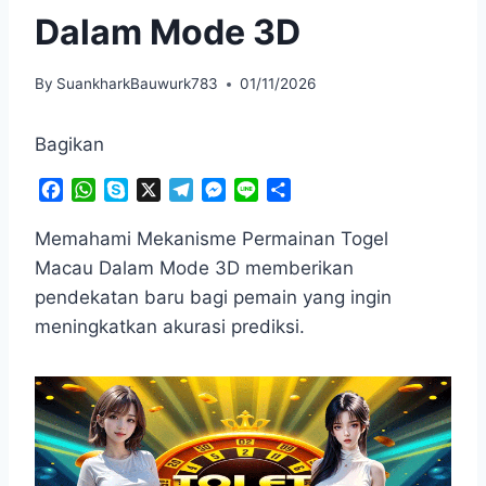
Dalam Mode 3D
By
SuankharkBauwurk783
01/11/2026
Bagikan
F
W
S
X
T
M
L
S
a
h
k
e
e
i
h
c
a
y
l
s
n
a
Memahami Mekanisme Permainan Togel
e
t
p
e
s
e
r
Macau Dalam Mode 3D memberikan
b
s
e
g
e
e
pendekatan baru bagi pemain yang ingin
o
A
r
n
meningkatkan akurasi prediksi.
o
p
a
g
k
p
m
e
r