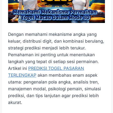
Dengan memahami mekanisme angka yang
keluar, distribusi digit, dan kombinasi berulang,
strategi prediksi menjadi lebih terukur.
Pemahaman ini penting untuk menentukan
langkah yang tepat di setiap sesi permainan.
Artikel ini
PREDIKSI TOGEL PASARAN
TERLENGKAP
akan membahas enam aspek
utama: pengenalan pola angka, analisis tren,
manajemen modal, psikologi pemain, simulasi
prediksi, dan tips lanjutan agar prediksi lebih
akurat.