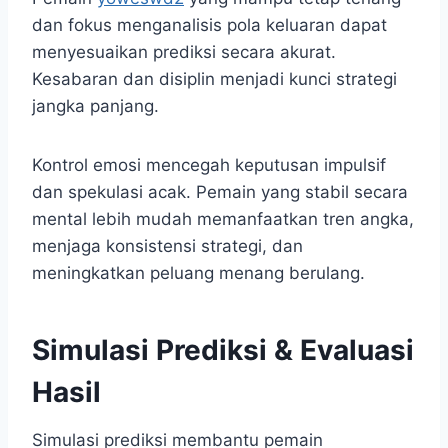
dan fokus menganalisis pola keluaran dapat
menyesuaikan prediksi secara akurat.
Kesabaran dan disiplin menjadi kunci strategi
jangka panjang.
Kontrol emosi mencegah keputusan impulsif
dan spekulasi acak. Pemain yang stabil secara
mental lebih mudah memanfaatkan tren angka,
menjaga konsistensi strategi, dan
meningkatkan peluang menang berulang.
Simulasi Prediksi & Evaluasi
Hasil
Simulasi prediksi membantu pemain