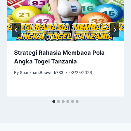
Strategi Rahasia Membaca Pola
Angka Togel Tanzania
By
SuankharkBauwurk783
03/25/2026