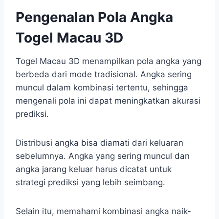
Pengenalan Pola Angka
Togel Macau 3D
Togel Macau 3D menampilkan pola angka yang
berbeda dari mode tradisional. Angka sering
muncul dalam kombinasi tertentu, sehingga
mengenali pola ini dapat meningkatkan akurasi
prediksi.
Distribusi angka bisa diamati dari keluaran
sebelumnya. Angka yang sering muncul dan
angka jarang keluar harus dicatat untuk
strategi prediksi yang lebih seimbang.
Selain itu, memahami kombinasi angka naik-