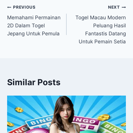
Post
PREVIOUS
NEXT
Memahami Permainan
Togel Macau Modern
navigation
2D Dalam Togel
Peluang Hasil
Jepang Untuk Pemula
Fantastis Datang
Untuk Pemain Setia
Similar Posts