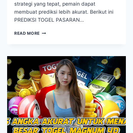
strategi yang tepat, pemain dapat
membuat prediksi lebih akurat. Berikut ini
PREDIKSI TOGEL PASARAN…
ANALISA
READ MORE
MENDALAM
POLA
TOGEL
SEOUL
BERDASARKAN
TREN
LAMA