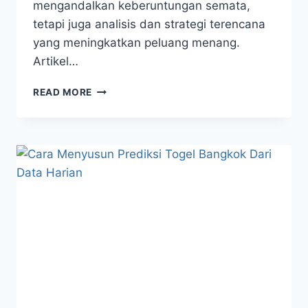
mengandalkan keberuntungan semata,
tetapi juga analisis dan strategi terencana
yang meningkatkan peluang menang.
Artikel…
TEKNIK
READ MORE
MENGOLAH
ANGKA
TOGEL
MANILA
UNTUK
HASIL
LEBIH
STABIL