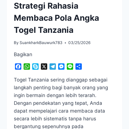
Strategi Rahasia
Membaca Pola Angka
Togel Tanzania
By
SuankharkBauwurk783
03/25/2026
Bagikan
Facebook
WhatsApp
Skype
X
Telegram
Messenger
Line
Share
Togel Tanzania sering dianggap sebagai
langkah penting bagi banyak orang yang
ingin bermain dengan lebih terarah.
Dengan pendekatan yang tepat, Anda
dapat mempelajari cara membaca data
secara lebih sistematis tanpa harus
bergantung sepenuhnya pada