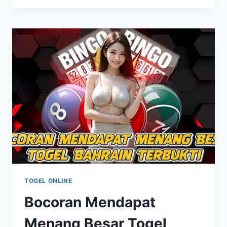
RAIH
JACKPOT
BESAR
BERMAIN
TOGEL
INDIANA
TOGEL ONLINE
Bocoran Mendapat
Menang Besar Togel