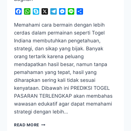
Facebook
WhatsApp
Skype
X
Telegram
Messenger
Line
Share
Memahami cara bermain dengan lebih
cerdas dalam permainan seperti Togel
Indiana membutuhkan pengetahuan,
strategi, dan sikap yang bijak. Banyak
orang tertarik karena peluang
mendapatkan hasil besar, namun tanpa
pemahaman yang tepat, hasil yang
diharapkan sering kali tidak sesuai
kenyataan. Dibawah ini PREDIKSI TOGEL
PASARAN TERLENGKAP akan membahas
wawasan edukatif agar dapat memahami
strategi dengan lebih…
TRIK
READ MORE
TERBARU