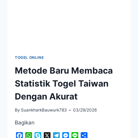
TOGEL ONLINE
Metode Baru Membaca
Statistik Togel Taiwan
Dengan Akurat
By
SuankharkBauwurk783
03/29/2026
Bagikan
Facebook
WhatsApp
Skype
X
Telegram
Messenger
Line
Share