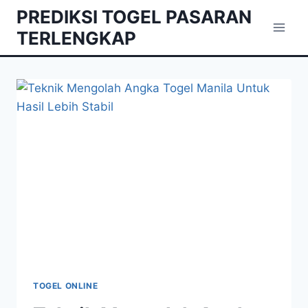
Skip
PREDIKSI TOGEL PASARAN
to
TERLENGKAP
content
TOGEL ONLINE