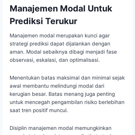
Manajemen Modal Untuk
Prediksi Terukur
Manajemen modal merupakan kunci agar
strategi prediksi dapat dijalankan dengan
aman. Modal sebaiknya dibagi menjadi fase
observasi, eskalasi, dan optimalisasi.
Menentukan batas maksimal dan minimal sejak
awal membantu melindungi modal dari
kerugian besar. Batas menang juga penting
untuk mencegah pengambilan risiko berlebihan
saat tren positif muncul.
Disiplin manajemen modal memungkinkan