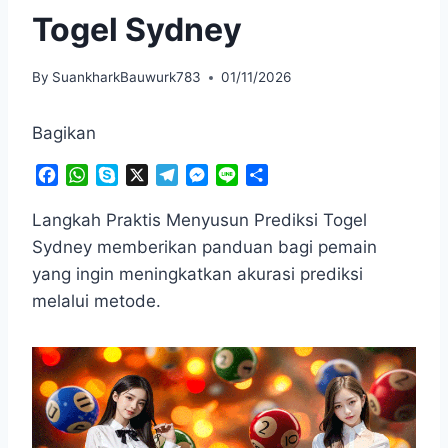
Togel Sydney
By
SuankharkBauwurk783
01/11/2026
Bagikan
F
W
S
X
T
M
L
S
a
h
k
e
e
i
h
c
a
y
l
s
n
a
Langkah Praktis Menyusun Prediksi Togel
e
t
p
e
s
e
r
Sydney memberikan panduan bagi pemain
b
s
e
g
e
e
yang ingin meningkatkan akurasi prediksi
o
A
r
n
melalui metode.
o
p
a
g
k
p
m
e
r