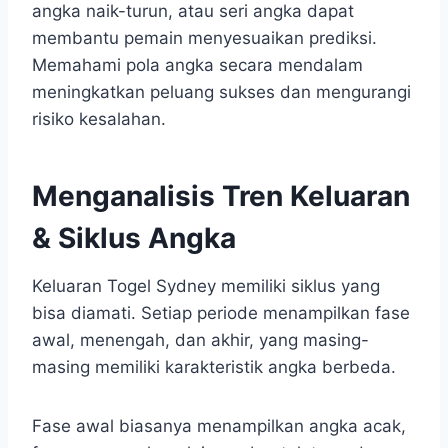
angka naik-turun, atau seri angka dapat
membantu pemain menyesuaikan prediksi.
Memahami pola angka secara mendalam
meningkatkan peluang sukses dan mengurangi
risiko kesalahan.
Menganalisis Tren Keluaran
& Siklus Angka
Keluaran Togel Sydney memiliki siklus yang
bisa diamati. Setiap periode menampilkan fase
awal, menengah, dan akhir, yang masing-
masing memiliki karakteristik angka berbeda.
Fase awal biasanya menampilkan angka acak,