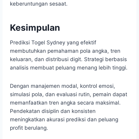
keberuntungan sesaat.
Kesimpulan
Prediksi Togel Sydney yang efektif
membutuhkan pemahaman pola angka, tren
keluaran, dan distribusi digit. Strategi berbasis
analisis membuat peluang menang lebih tinggi.
Dengan manajemen modal, kontrol emosi,
simulasi pola, dan evaluasi rutin, pemain dapat
memanfaatkan tren angka secara maksimal.
Pendekatan disiplin dan konsisten
meningkatkan akurasi prediksi dan peluang
profit berulang.