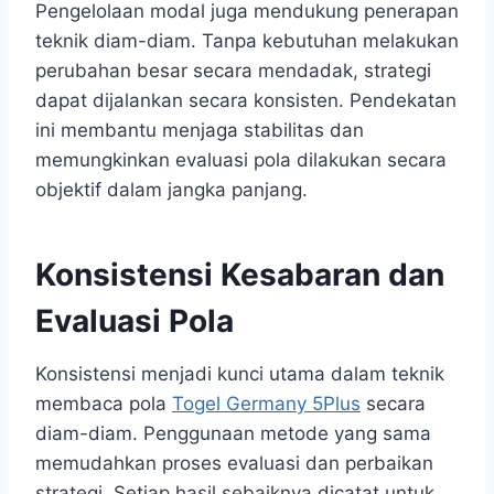
Pengelolaan modal juga mendukung penerapan
teknik diam-diam. Tanpa kebutuhan melakukan
perubahan besar secara mendadak, strategi
dapat dijalankan secara konsisten. Pendekatan
ini membantu menjaga stabilitas dan
memungkinkan evaluasi pola dilakukan secara
objektif dalam jangka panjang.
Konsistensi Kesabaran dan
Evaluasi Pola
Konsistensi menjadi kunci utama dalam teknik
membaca pola
Togel Germany 5Plus
secara
diam-diam. Penggunaan metode yang sama
memudahkan proses evaluasi dan perbaikan
strategi. Setiap hasil sebaiknya dicatat untuk