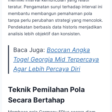
teratur. Pengamatan sunyi terhadap interval ini
membantu membangun pemahaman pola
tanpa perlu perubahan strategi yang mencolok.
Pendekatan berbasis data historis menjadikan
analisis lebih objektif dan konsisten.
Baca Juga:
Bocoran Angka
Togel Georgia Mid Terpercaya
Agar Lebih Percaya Diri
Teknik Pemilahan Pola
Secara Bertahap
Membaca pola Germany 5Plus secara diam-