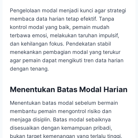
Pengelolaan modal menjadi kunci agar strategi
membaca data harian tetap efektif. Tanpa
kontrol modal yang baik, pemain mudah
terbawa emosi, melakukan taruhan impulsif,
dan kehilangan fokus. Pendekatan stabil
menekankan pembagian modal yang terukur
agar pemain dapat mengikuti tren data harian
dengan tenang.
Menentukan Batas Modal Harian
Menentukan batas modal sebelum bermain
membantu pemain mengontrol risiko dan
menjaga disiplin. Batas modal sebaiknya
disesuaikan dengan kemampuan pribadi,
bukan target kemenangan yang terlalu tinggi.