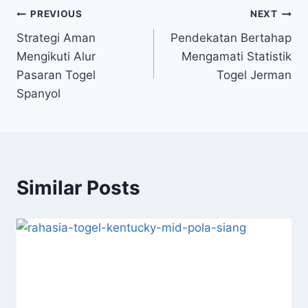
Post
PREVIOUS
NEXT
Strategi Aman
Pendekatan Bertahap
navigation
Mengikuti Alur
Mengamati Statistik
Pasaran Togel
Togel Jerman
Spanyol
Similar Posts