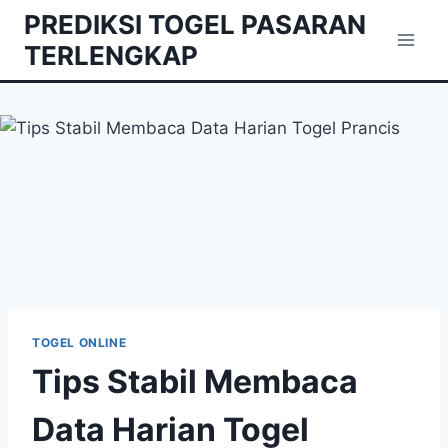
Skip
PREDIKSI TOGEL PASARAN
to
TERLENGKAP
content
TOGEL ONLINE
Tips Stabil Membaca
Data Harian Togel