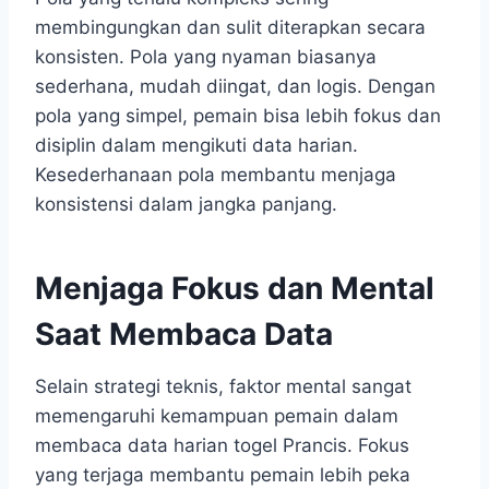
membingungkan dan sulit diterapkan secara
konsisten. Pola yang nyaman biasanya
sederhana, mudah diingat, dan logis. Dengan
pola yang simpel, pemain bisa lebih fokus dan
disiplin dalam mengikuti data harian.
Kesederhanaan pola membantu menjaga
konsistensi dalam jangka panjang.
Menjaga Fokus dan Mental
Saat Membaca Data
Selain strategi teknis, faktor mental sangat
memengaruhi kemampuan pemain dalam
membaca data harian togel Prancis. Fokus
yang terjaga membantu pemain lebih peka