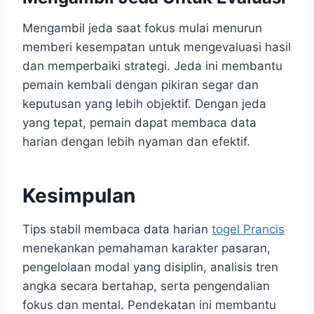
Mengambil jeda saat fokus mulai menurun
memberi kesempatan untuk mengevaluasi hasil
dan memperbaiki strategi. Jeda ini membantu
pemain kembali dengan pikiran segar dan
keputusan yang lebih objektif. Dengan jeda
yang tepat, pemain dapat membaca data
harian dengan lebih nyaman dan efektif.
Kesimpulan
Tips stabil membaca data harian
togel Prancis
menekankan pemahaman karakter pasaran,
pengelolaan modal yang disiplin, analisis tren
angka secara bertahap, serta pengendalian
fokus dan mental. Pendekatan ini membantu