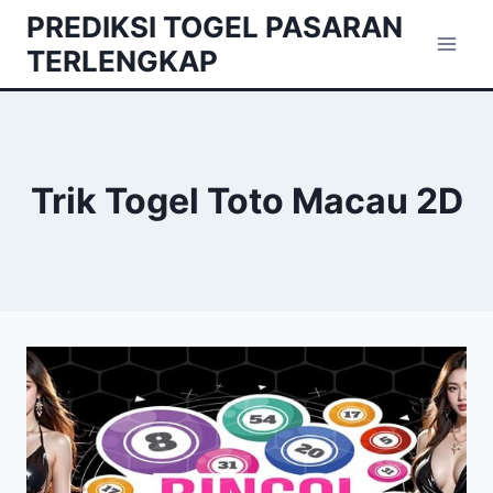
Skip
PREDIKSI TOGEL PASARAN
to
TERLENGKAP
content
Trik Togel Toto Macau 2D