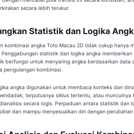
kirakan secara lebih terukur.
gkan Statistik dan Logika Angk
am kombinasi angka Toto Macau 2D tidak cukup hanya 
 Penggabungan statistik dan logika angka memberikan h
ik berfungsi untuk menyaring angka berdasarkan data ob
la pengulangan kombinasi.
ogika angka digunakan untuk membaca konteks dan dina
endadak, terputusnya siklus tertentu, atau munculnya
 dianalisis secara logis. Perpaduan antara statistik dan
leksibel dan mampu menyesuaikan diri dengan perubahan