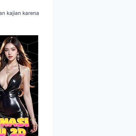
an kajian karena