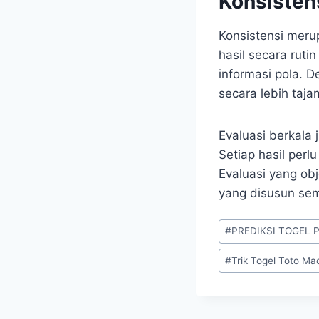
Konsisten
Konsistensi meru
hasil secara ru
informasi pola. D
secara lebih taj
Evaluasi berkala 
Setiap hasil per
Evaluasi yang ob
yang disusun sem
Post
#
PREDIKSI TOGEL
Tags:
#
Trik Togel Toto M