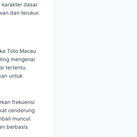
 karakter dasar
van dan terukur.
gka Toto Macau
nting mengenai
i tertentu.
kan untuk
rkan frekuensi
gkat cenderung
mbali muncul.
an berbasis