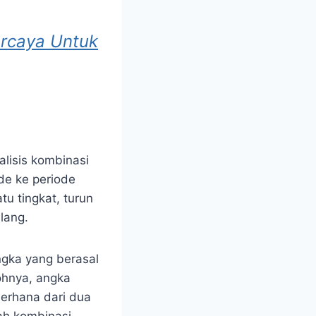
ercaya Untuk
nalisis kombinasi
de ke periode
tu tingkat, turun
lang.
ngka yang berasal
ohnya, angka
erhana dari dua
rah kombinasi