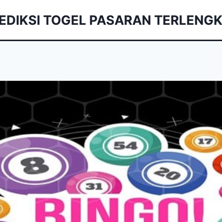
EDIKSI TOGEL PASARAN TERLENG