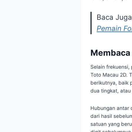
Baca Jug
Pemain Fo
Membaca P
Selain frekuensi,
Toto Macau 2D. T
berikutnya, baik 
dua tingkat, atau
Hubungan antar di
dari hasil sebel
satuan yang beru
digit sebelumnya.