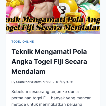
TOGEL ONLINE
Teknik Mengamati Pola
Angka Togel Fiji Secara
Mendalam
By
SuankharkBauwurk783
01/12/2026
Sebelum seseorang terjun ke dunia
permainan togel Fiji, banyak yang mencari
metode untuk meningkatkan peluang