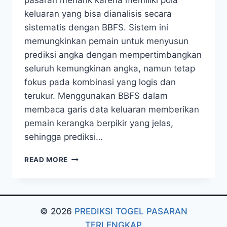
pasaran menarik karena memiliki pola
keluaran yang bisa dianalisis secara
sistematis dengan BBFS. Sistem ini
memungkinkan pemain untuk menyusun
prediksi angka dengan mempertimbangkan
seluruh kemungkinan angka, namun tetap
fokus pada kombinasi yang logis dan
terukur. Menggunakan BBFS dalam
membaca garis data keluaran memberikan
pemain kerangka berpikir yang jelas,
sehingga prediksi…
GARIS
READ MORE
DATA
TOGEL
MONGOLIA
STATE
© 2026
LOTTERY
PREDIKSI TOGEL PASARAN
MENGGUNAKAN
TERLENGKAP