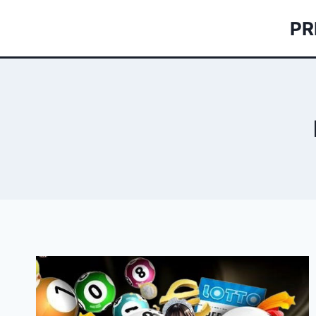
Skip
PR
to
content