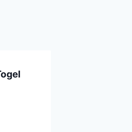
Togel