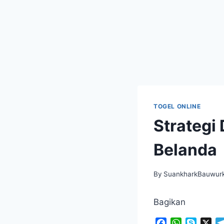
TOGEL ONLINE
Strategi
Belanda
By
SuankharkBauwur
Bagikan
F
W
S
X