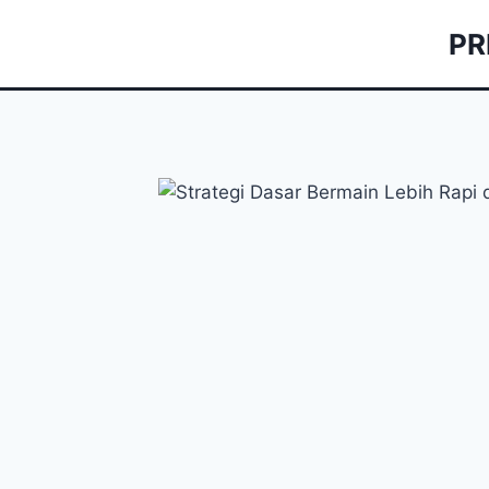
Skip
PR
to
content