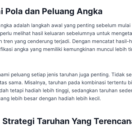
 Pola dan Peluang Angka
gka adalah langkah awal yang penting sebelum mulai 
perlu melihat hasil keluaran sebelumnya untuk menget
 tren yang cenderung terjadi. Dengan mencatat hasil-ha
fikasi angka yang memiliki kemungkinan muncul lebih t
hami peluang setiap jenis taruhan juga penting. Tidak 
itas sama. Misalnya, taruhan pada kombinasi tertentu b
ndah tetapi hadiah lebih tinggi, sedangkan taruhan sed
ng lebih besar dengan hadiah lebih kecil.
Strategi Taruhan Yang Terencan