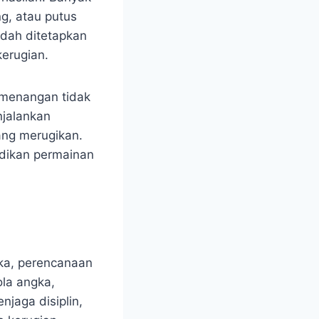
g, atau putus
udah ditetapkan
erugian.
kemenangan tidak
njalankan
ang merugikan.
adikan permainan
gka, perencanaan
la angka,
jaga disiplin,