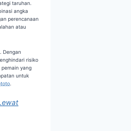
tegi taruhan.
binasi angka
ngan perencanaan
lahan atau
l. Dengan
nghindari risiko
i pemain yang
mpatan untuk
toto
.
Lewat