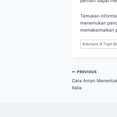
pemain dapat men
Temukan informa
menemukan panduan
memaksimalkan 
Post
#
Jackpot di Togel B
Tags:
Post
PREVIOUS
Cara Aman Menentuka
navigation
Italia