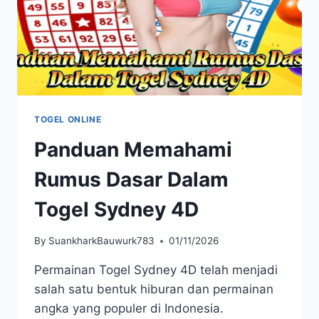
TOGEL ONLINE
Panduan Memahami
Rumus Dasar Dalam
Togel Sydney 4D
By
SuankharkBauwurk783
01/11/2026
Permainan Togel Sydney 4D telah menjadi
salah satu bentuk hiburan dan permainan
angka yang populer di Indonesia.