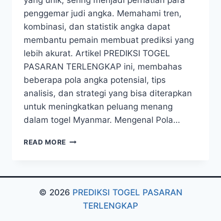
yang unik, sering menjadi perhatian para
penggemar judi angka. Memahami tren,
kombinasi, dan statistik angka dapat
membantu pemain membuat prediksi yang
lebih akurat. Artikel PREDIKSI TOGEL
PASARAN TERLENGKAP ini, membahas
beberapa pola angka potensial, tips
analisis, dan strategi yang bisa diterapkan
untuk meningkatkan peluang menang
dalam togel Myanmar. Mengenal Pola…
POLA
READ MORE
ANGKA
TOGEL
MYANMAR
POTENSIAL
© 2026
UNTUK
PREDIKSI TOGEL PASARAN
MENINGKATKAN
TERLENGKAP
PELUANG