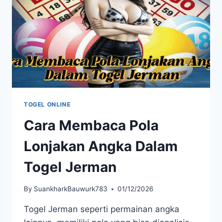
TOGEL ONLINE
Cara Membaca Pola
Lonjakan Angka Dalam
Togel Jerman
By
SuankharkBauwurk783
01/12/2026
Togel Jerman seperti permainan angka