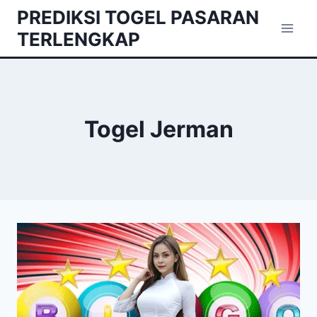
Skip
PREDIKSI TOGEL PASARAN
to
TERLENGKAP
content
Togel Jerman