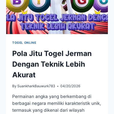
TOGEL ONLINE
Pola Jitu Togel Jerman
Dengan Teknik Lebih
Akurat
By
SuankharkBauwurk783
04/20/2026
Permainan angka yang berkembang di
berbagai negara memiliki karakteristik unik,
termasuk yang dikenal dari wilayah