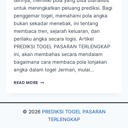
lainnya, memiliki pola yang bisa dianalisis
untuk meningkatkan peluang prediksi. Bagi
penggemar togel, memahami pola angka
bukan sekadar menebak, ini tentang
membaca tren, sejarah keluaran, dan
perilaku angka secara logis. Artikel
PREDIKSI TOGEL PASARAN TERLENGKAP
ini, akan membahas secara mendalam
bagaimana cara membaca pola lonjakan
angka dalam togel Jerman, mulai…
CARA
READ MORE
MEMBACA
POLA
LONJAKAN
ANGKA
© 2026
DALAM
PREDIKSI TOGEL PASARAN
TOGEL
TERLENGKAP
JERMAN