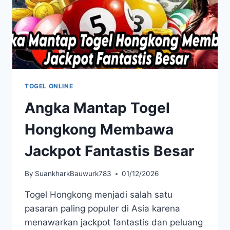
TOGEL ONLINE
Angka Mantap Togel
Hongkong Membawa
Jackpot Fantastis Besar
By
SuankharkBauwurk783
01/12/2026
Togel Hongkong menjadi salah satu
pasaran paling populer di Asia karena
menawarkan jackpot fantastis dan peluang