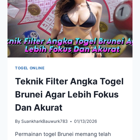
TOGEL ONLINE
Teknik Filter Angka Togel
Brunei Agar Lebih Fokus
Dan Akurat
By
SuankharkBauwurk783
01/13/2026
Permainan togel Brunei memang telah