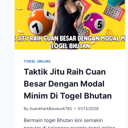
TOGEL ONLINE
Taktik Jitu Raih Cuan
Besar Dengan Modal
Minim Di Togel Bhutan
By
SuankharkBauwurk783
01/13/2026
Bermain togel Bhutan kini semakin
populer di kalangan pecinta togel online