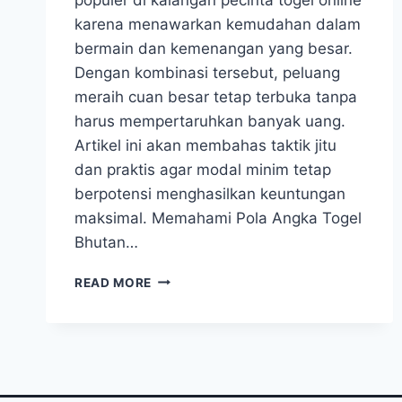
karena menawarkan kemudahan dalam
bermain dan kemenangan yang besar.
Dengan kombinasi tersebut, peluang
meraih cuan besar tetap terbuka tanpa
harus mempertaruhkan banyak uang.
Artikel ini akan membahas taktik jitu
dan praktis agar modal minim tetap
berpotensi menghasilkan keuntungan
maksimal. Memahami Pola Angka Togel
Bhutan…
TAKTIK
READ MORE
JITU
RAIH
CUAN
BESAR
DENGAN
MODAL