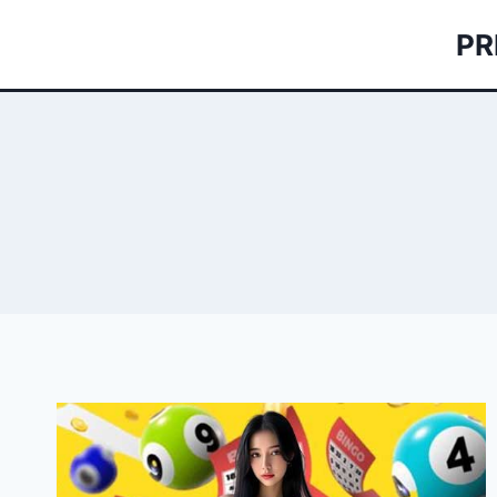
Skip
PR
to
content