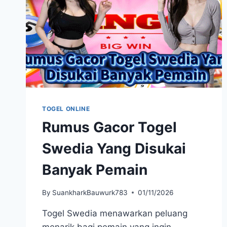
TOGEL ONLINE
Rumus Gacor Togel
Swedia Yang Disukai
Banyak Pemain
By
SuankharkBauwurk783
01/11/2026
Togel Swedia menawarkan peluang
menarik bagi pemain yang ingin