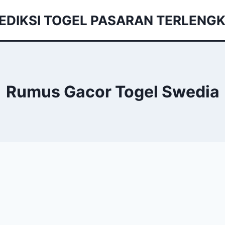
EDIKSI TOGEL PASARAN TERLENG
Rumus Gacor Togel Swedia