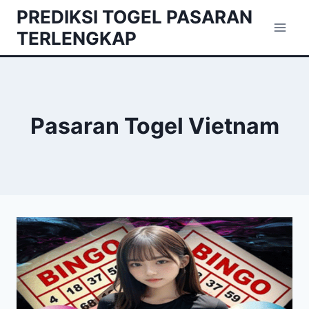
Skip
PREDIKSI TOGEL PASARAN
to
TERLENGKAP
content
Pasaran Togel Vietnam