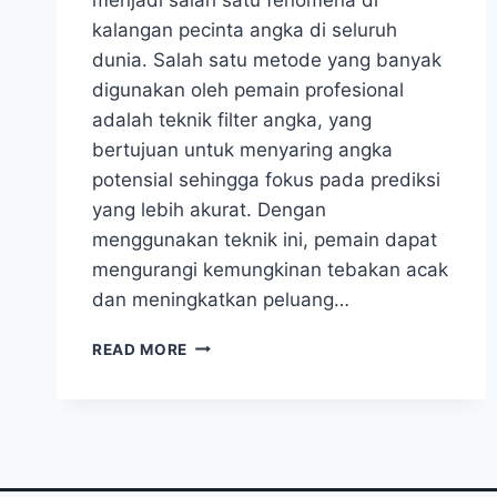
kalangan pecinta angka di seluruh
dunia. Salah satu metode yang banyak
digunakan oleh pemain profesional
adalah teknik filter angka, yang
bertujuan untuk menyaring angka
potensial sehingga fokus pada prediksi
yang lebih akurat. Dengan
menggunakan teknik ini, pemain dapat
mengurangi kemungkinan tebakan acak
dan meningkatkan peluang…
TEKNIK
READ MORE
FILTER
ANGKA
TOGEL
BRUNEI
AGAR
LEBIH