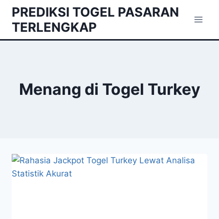
Skip
PREDIKSI TOGEL PASARAN
to
TERLENGKAP
content
Menang di Togel Turkey