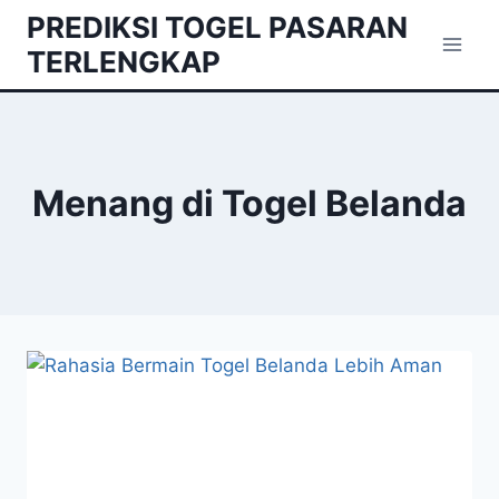
Skip
PREDIKSI TOGEL PASARAN
to
TERLENGKAP
content
Menang di Togel Belanda