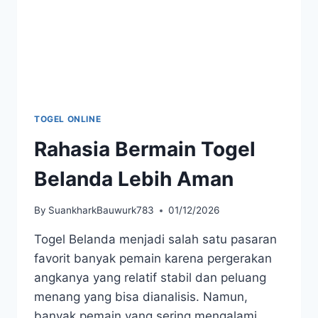
TOGEL ONLINE
Rahasia Bermain Togel
Belanda Lebih Aman
By
SuankharkBauwurk783
01/12/2026
Togel Belanda menjadi salah satu pasaran
favorit banyak pemain karena pergerakan
angkanya yang relatif stabil dan peluang
menang yang bisa dianalisis. Namun,
banyak pemain yang sering mengalami