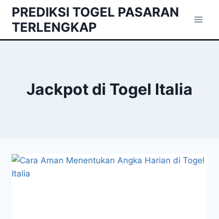
Skip
PREDIKSI TOGEL PASARAN
to
TERLENGKAP
content
Jackpot di Togel Italia