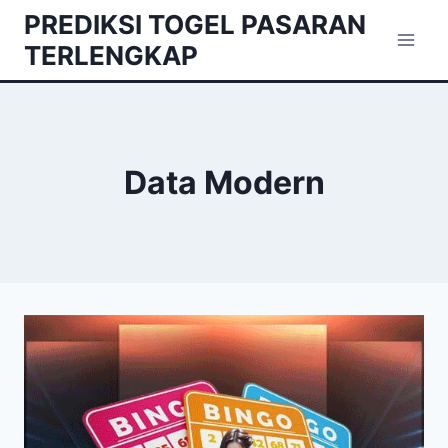
Skip
PREDIKSI TOGEL PASARAN
to
TERLENGKAP
content
Data Modern