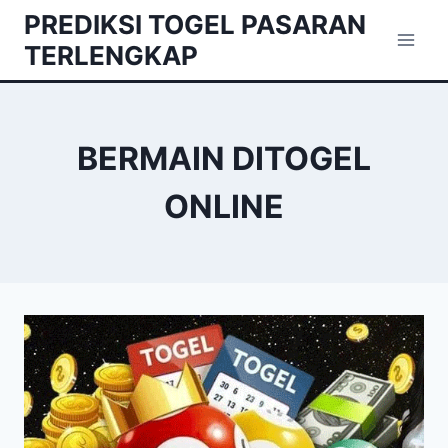
Skip
PREDIKSI TOGEL PASARAN
to
TERLENGKAP
content
BERMAIN DITOGEL
ONLINE