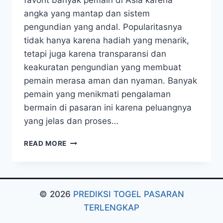
favorit banyak pemain di Asia karena
angka yang mantap dan sistem
pengundian yang andal. Popularitasnya
tidak hanya karena hadiah yang menarik,
tetapi juga karena transparansi dan
keakuratan pengundian yang membuat
pemain merasa aman dan nyaman. Banyak
pemain yang menikmati pengalaman
bermain di pasaran ini karena peluangnya
yang jelas dan proses…
TOGEL
READ MORE
HONGKONG
LEGENDARIS
ANGKA
MANTAP
© 2026
BIKIN
PREDIKSI TOGEL PASARAN
PEMAIN
TERLENGKAP
BERUNTUNG