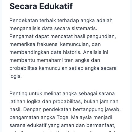
Secara Edukatif
Pendekatan terbaik terhadap angka adalah
menganalisis data secara sistematis.
Pengamat dapat mencatat hasil pengundian,
memeriksa frekuensi kemunculan, dan
membandingkan data historis. Analisis ini
membantu memahami tren angka dan
probabilitas kemunculan setiap angka secara
logis.
Penting untuk melihat angka sebagai sarana
latihan logika dan probabilitas, bukan jaminan
hasil. Dengan pendekatan bertanggung jawab,
pengamatan angka Togel Malaysia menjadi
sarana edukatif yang aman dan bermanfaat,