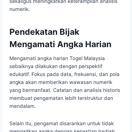
sekaligus meningkatkan keterampilan analisis
numerik.
Pendekatan Bijak
Mengamati Angka Harian
Mengamati angka harian Togel Malaysia
sebaiknya dilakukan dengan perspektif
edukatif. Fokus pada data, frekuensi, dan pola
angka akan memberikan wawasan numerik
yang bermanfaat. Catatan dan analisis historis
membuat pengamatan lebih terstruktur dan
mendalam.
Selain itu, pengamat disarankan untuk tidak
mengaitkan angka dengan kepastian hadiah.