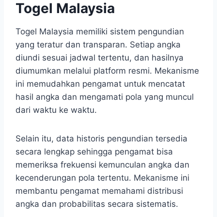
Togel Malaysia
Togel Malaysia memiliki sistem pengundian
yang teratur dan transparan. Setiap angka
diundi sesuai jadwal tertentu, dan hasilnya
diumumkan melalui platform resmi. Mekanisme
ini memudahkan pengamat untuk mencatat
hasil angka dan mengamati pola yang muncul
dari waktu ke waktu.
Selain itu, data historis pengundian tersedia
secara lengkap sehingga pengamat bisa
memeriksa frekuensi kemunculan angka dan
kecenderungan pola tertentu. Mekanisme ini
membantu pengamat memahami distribusi
angka dan probabilitas secara sistematis.