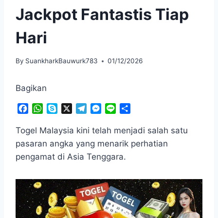
Jackpot Fantastis Tiap
Hari
By
SuankharkBauwurk783
01/12/2026
Bagikan
F
W
S
X
T
M
L
S
a
h
k
e
e
i
h
c
a
y
l
s
n
a
Togel Malaysia kini telah menjadi salah satu
e
t
p
e
s
e
r
pasaran angka yang menarik perhatian
b
s
e
g
e
e
pengamat di Asia Tenggara.
o
A
r
n
o
p
a
g
k
p
m
e
r