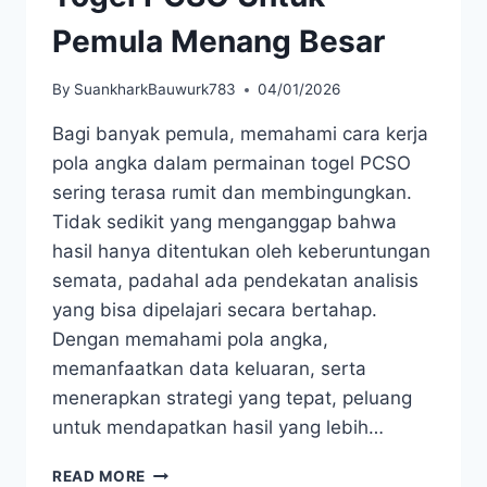
Pemula Menang Besar
By
SuankharkBauwurk783
04/01/2026
Bagi banyak pemula, memahami cara kerja
pola angka dalam permainan togel PCSO
sering terasa rumit dan membingungkan.
Tidak sedikit yang menganggap bahwa
hasil hanya ditentukan oleh keberuntungan
semata, padahal ada pendekatan analisis
yang bisa dipelajari secara bertahap.
Dengan memahami pola angka,
memanfaatkan data keluaran, serta
menerapkan strategi yang tepat, peluang
untuk mendapatkan hasil yang lebih…
BOCORAN
READ MORE