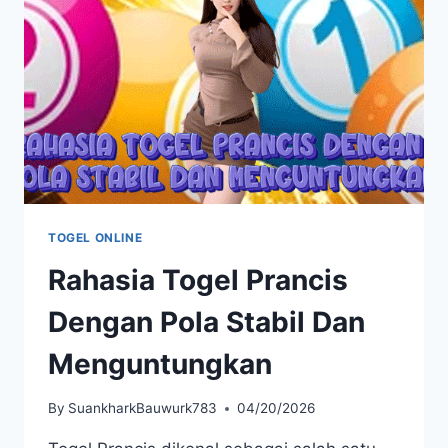
MAKSIMAL
TOGEL ONLINE
Rahasia Togel Prancis
Dengan Pola Stabil Dan
Menguntungkan
By
SuankharkBauwurk783
04/20/2026