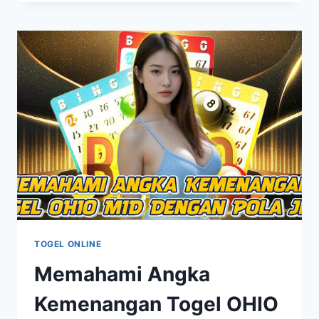
TOGEL
BELANDA
DENGAN
PELUANG
TINGGI
TOGEL ONLINE
Memahami Angka
Kemenangan Togel OHIO