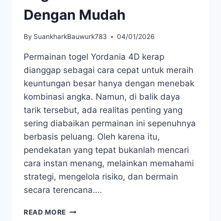
Dengan Mudah
By
SuankharkBauwurk783
04/01/2026
Permainan togel Yordania 4D kerap
dianggap sebagai cara cepat untuk meraih
keuntungan besar hanya dengan menebak
kombinasi angka. Namun, di balik daya
tarik tersebut, ada realitas penting yang
sering diabaikan permainan ini sepenuhnya
berbasis peluang. Oleh karena itu,
pendekatan yang tepat bukanlah mencari
cara instan menang, melainkan memahami
strategi, mengelola risiko, dan bermain
secara terencana….
TRIK
READ MORE
DAN