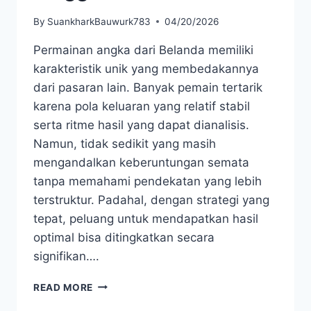
By
SuankharkBauwurk783
04/20/2026
Permainan angka dari Belanda memiliki
karakteristik unik yang membedakannya
dari pasaran lain. Banyak pemain tertarik
karena pola keluaran yang relatif stabil
serta ritme hasil yang dapat dianalisis.
Namun, tidak sedikit yang masih
mengandalkan keberuntungan semata
tanpa memahami pendekatan yang lebih
terstruktur. Padahal, dengan strategi yang
tepat, peluang untuk mendapatkan hasil
optimal bisa ditingkatkan secara
signifikan….
STRATEGI
READ MORE
MENANG