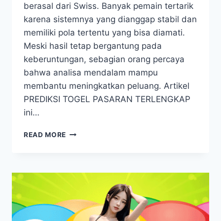
berasal dari Swiss. Banyak pemain tertarik
karena sistemnya yang dianggap stabil dan
memiliki pola tertentu yang bisa diamati.
Meski hasil tetap bergantung pada
keberuntungan, sebagian orang percaya
bahwa analisa mendalam mampu
membantu meningkatkan peluang. Artikel
PREDIKSI TOGEL PASARAN TERLENGKAP
ini…
RAHASIA
READ MORE
TOGEL
SWISS
DENGAN
POLA
YANG
JARANG
DIKETAHUI