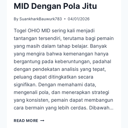
MID Dengan Pola Jitu
By
SuankharkBauwurk783
04/01/2026
Togel OHIO MID sering kali menjadi
tantangan tersendiri, terutama bagi pemain
yang masih dalam tahap belajar. Banyak
yang mengira bahwa kemenangan hanya
bergantung pada keberuntungan, padahal
dengan pendekatan analisis yang tepat,
peluang dapat ditingkatkan secara
signifikan. Dengan memahami data,
mengenali pola, dan menerapkan strategi
yang konsisten, pemain dapat membangun
cara bermain yang lebih cerdas. Dibawah…
MEMAHAMI
READ MORE
ANGKA