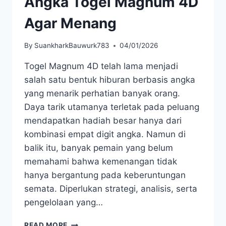
Angka Togel Magnum 4D
Agar Menang
By
SuankharkBauwurk783
04/01/2026
Togel Magnum 4D telah lama menjadi
salah satu bentuk hiburan berbasis angka
yang menarik perhatian banyak orang.
Daya tarik utamanya terletak pada peluang
mendapatkan hadiah besar hanya dari
kombinasi empat digit angka. Namun di
balik itu, banyak pemain yang belum
memahami bahwa kemenangan tidak
hanya bergantung pada keberuntungan
semata. Diperlukan strategi, analisis, serta
pengelolaan yang…
STRATEGI
READ MORE