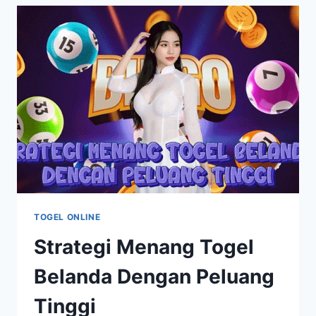
DENGAN
TEKNIK
LEBIH
AKURAT
TOGEL ONLINE
Strategi Menang Togel
Belanda Dengan Peluang
Tinggi