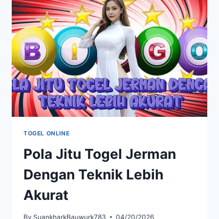
DAN
MENGUNTUNGKAN
TOGEL ONLINE
Pola Jitu Togel Jerman
Dengan Teknik Lebih
Akurat
By
SuankharkBauwurk783
04/20/2026